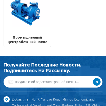
Промышленный
центробежный насос
Eifel с торцевым
всасыванием и
энергосберегающим
режимом работы.
Получайте Последние Новости.
Подпишитесь На Рассылку.
Добавлять : No. 7, Yangyu Road, Minhou Economic and
Technological Development Zone, Fuzhou, Fujian, P.R. China,